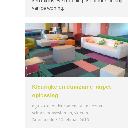
Een exclusieve trap die past binnen de stijl
van de woning.
Kleurrijke en duurzame karpet
oplossing
egalisatie
,
ondervloeren
,
raamdecoratie
,
schoonloopsystemen
,
vloeren
Door
admin
10 februari 2016