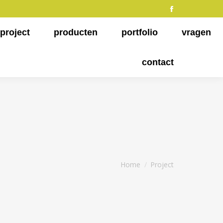
Facebook
page
project
producten
portfolio
vragen
opens
in
contact
new
window
Je bent hier:
Home
Project