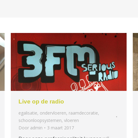
Live op de radio
egalisatie
,
ondervloeren
,
raamdecoratie
,
schoonloopsystemen
,
vloeren
Door
admin
3 maart 2017