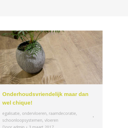
Onderhoudsvriendelijk maar dan
wel chique!
egalisatie
,
ondervloeren
,
raamdecoratie
,
schoonloopsystemen
,
vloeren
Door
admin
3 maart 2017