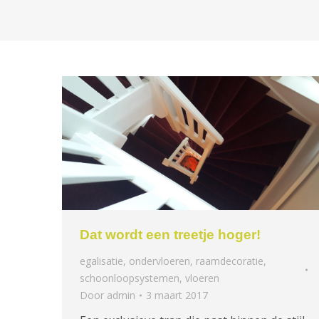
Dat wordt een treetje hoger!
egalisatie
,
ondervloeren
,
raamdecoratie
,
schoonloopsystemen
,
vloeren
Door
admin
3 maart 2017