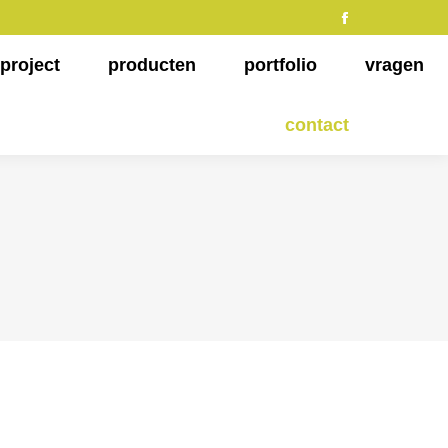
Facebook
page
project
producten
portfolio
vragen
opens
in
contact
new
window