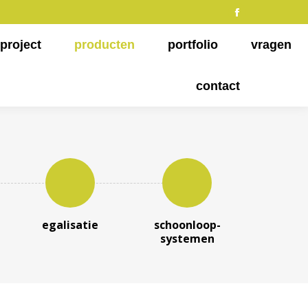
Facebook
page
project
producten
portfolio
vragen
opens
in
contact
new
window
egalisatie
schoonloop-
systemen