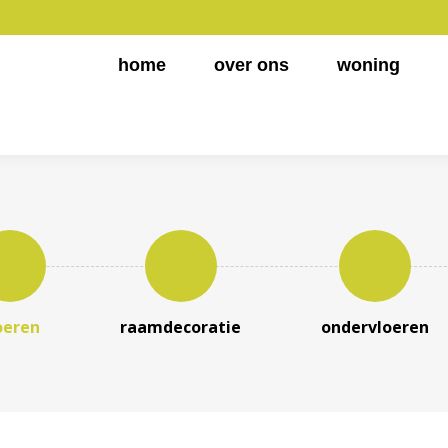
home
over ons
woning
oeren
raamdecoratie
ondervloeren