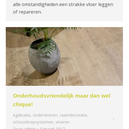
alle omstandigheden een strakke vloer leggen
of repareren.
Onderhoudsvriendelijk maar dan wel
chique!
egalisatie
,
ondervloeren
,
raamdecoratie
,
schoonloopsystemen
,
vloeren
Door
admin
3 maart 2017