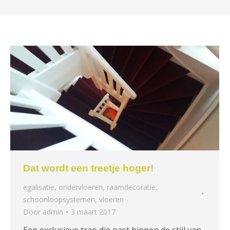
Dat wordt een treetje hoger!
egalisatie
,
ondervloeren
,
raamdecoratie
,
schoonloopsystemen
,
vloeren
Door
admin
3 maart 2017
Een exclusieve trap die past binnen de stijl van