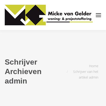
Schrijver
Je bent hier:
Home
Archieven
Schrijver van het
artikel admin
admin