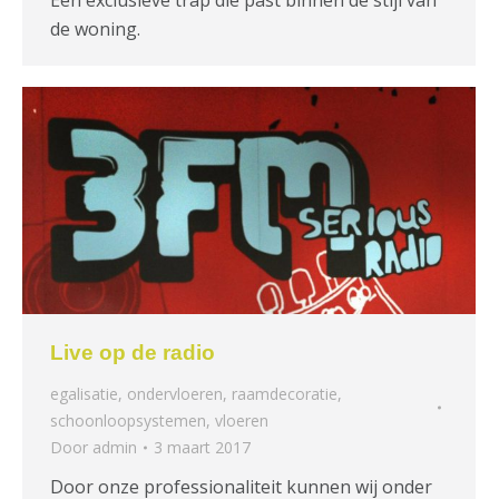
de woning.
Live op de radio
egalisatie
,
ondervloeren
,
raamdecoratie
,
schoonloopsystemen
,
vloeren
Door
admin
3 maart 2017
Door onze professionaliteit kunnen wij onder