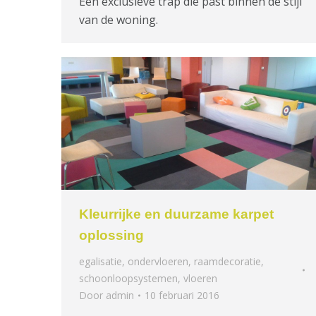
Een exclusieve trap die past binnen de stijl
van de woning.
Kleurrijke en duurzame karpet
oplossing
egalisatie
,
ondervloeren
,
raamdecoratie
,
schoonloopsystemen
,
vloeren
Door
admin
10 februari 2016