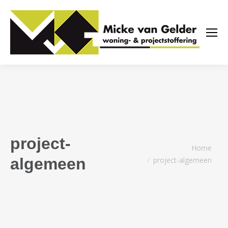
project-
Je bent hier:
Home
algemeen
project-algemeen