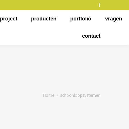
Facebook
page
project
producten
portfolio
vragen
opens
in
contact
new
window
Je bent hier:
Home
schoonloopsystemen