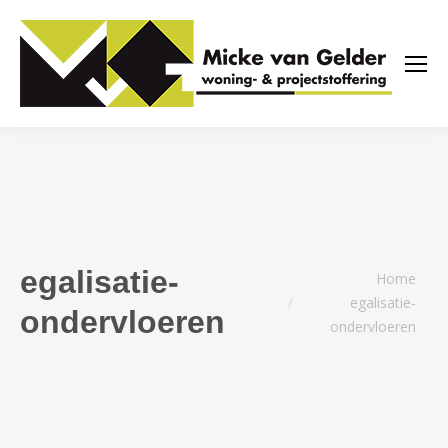
egalisatie-
Je bent hier:
Home
egalisatie-
ondervloeren
ondervloeren