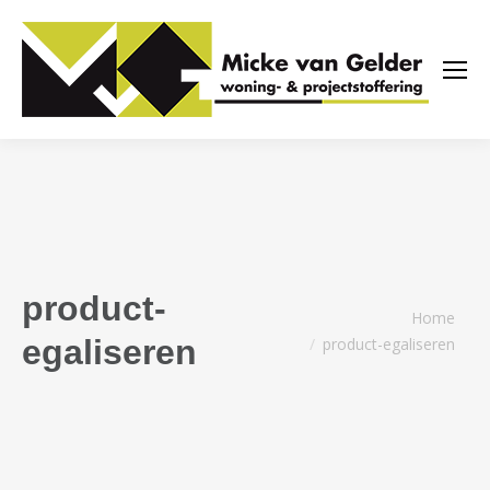
product-
Je bent hier:
Home
egaliseren
product-egaliseren